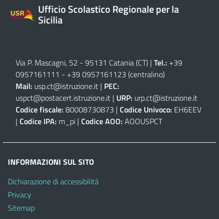
Ufficio Scolastico Regionale per la
Sicilia
Via P. Mascagni, 52 - 95131 Catania (CT)
|
Tel.:
+39
0957161111
-
+39 0957161123
(centralino)
Mail:
usp.ct@istruzione.it
|
PEC:
uspct@postacert.istruzione.it
|
URP:
urp.ct@istruzione.it
Codice fiscale:
80008730873 |
Codice Univoco:
EH6EEV
|
Codice IPA:
m_pi |
Codice AOO:
AOOUSPCT
INFORMAZIONI SUL SITO
Dichiarazione di accessibilità
Privacy
Sitemap