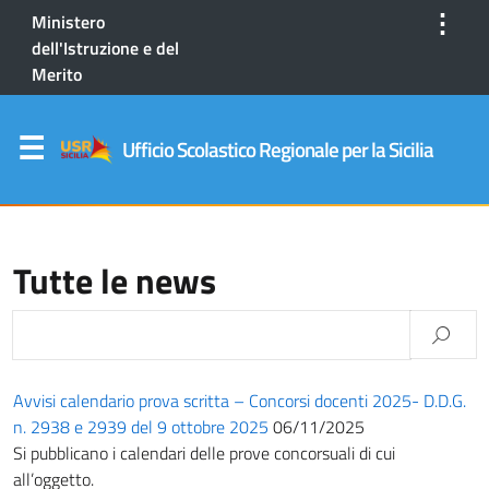
⋮
Ministero
dell'Istruzione e del
Merito
Ufficio Scolastico Regionale per la Sicilia
Tutte le news
Avvisi calendario prova scritta – Concorsi docenti 2025- D.D.G.
n. 2938 e 2939 del 9 ottobre 2025
06/11/2025
Si pubblicano i calendari delle prove concorsuali di cui
all’oggetto.