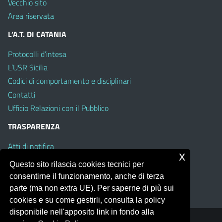
Vecchio sito
Area riservata
L’A.T. DI CATANIA
Protocolli d’intesa
L’USR Sicilia
Codici di comportamento e disciplinari
Contatti
Ufficio Relazioni con il Pubblico
TRASPARENZA
Atti di notifica
x
Albo on line
Questo sito rilascia cookies tecnici per
Amministrazione Trasparente
consentirne il funzionamento, anche di terza
Obiettivi di Accessibilità
parte (ma non extra UE). Per saperne di più sui
cookies e su come gestirli, consulta la policy
disponibile nell'apposito link in fondo alla