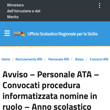
⋮
Ministero
dell'Istruzione e del
Merito
Ufficio Scolastico Regionale per la Sicilia
Home
Reclutamento ATA
Personale ATA
News
Concorsi ATA
Avviso – Personale ATA –
Convocati procedura
informatizzata nomine in
ruolo – Anno scolastico