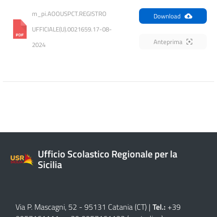
m_pi.AOOUSPCT.REGISTRO 
Download
UFFICIALE(U).0021659.17-08-
Anteprima
2024
Ufficio Scolastico Regionale per la
Sicilia
Via P. Mascagni, 52 - 95131 Catania (CT)
|
Tel.:
+39