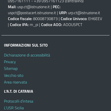
0957161111
-
+39 0957161123
(centralino)
Mail:
usp.ct@istruzione.it
|
PEC:
uspct@postacert.istruzione.it
|
URP:
urp.ct@istruzione.it
Codice fiscale:
80008730873 |
Codice Univoco:
EH6EEV
|
Codice IPA:
m_pi |
Codice AOO:
AOOUSPCT
INFORMAZIONI SUL SITO
Dichiarazione di accessibilità
Privacy
Sitemap
Vecchio sito
Area riservata
L’A.T. DI CATANIA
Protocolli d’intesa
L’USR Sicilia