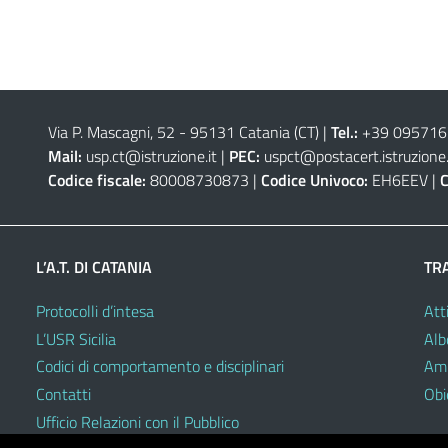
Via P. Mascagni, 52 - 95131 Catania (CT)
|
Tel.:
+39 09571
Mail:
usp.ct@istruzione.it
|
PEC:
uspct@postacert.istruzione.
Codice fiscale:
80008730873 |
Codice Univoco:
EH6EEV |
C
L’A.T. DI CATANIA
TR
Protocolli d’intesa
Atti
L’USR Sicilia
Alb
Codici di comportamento e disciplinari
Amm
Contatti
Obie
Ufficio Relazioni con il Pubblico