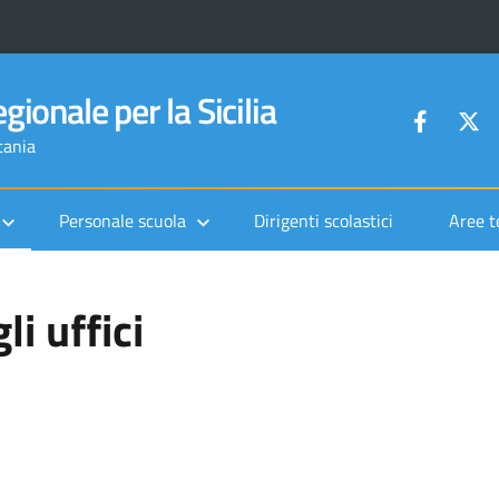
gionale per la Sicilia
tania
Personale scuola
Dirigenti scolastici
Aree t
i uffici