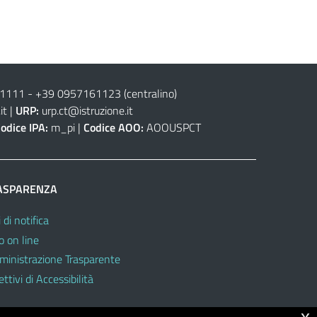
61111
-
+39 0957161123
(centralino)
it
|
URP:
urp.ct@istruzione.it
odice IPA:
m_pi |
Codice AOO:
AOOUSPCT
ASPARENZA
 di notifica
o on line
inistrazione Trasparente
ttivi di Accessibilità
x