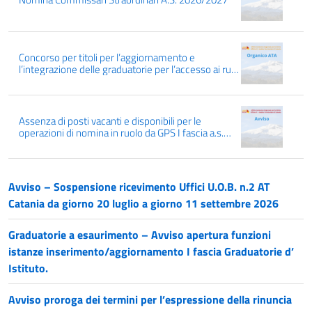
Concorso per titoli per l’aggiornamento e
l’integrazione delle graduatorie per l’accesso ai ruoli
provinciali dei profili professionali delle ex aree A e
B del personale ATA “24 mesi” per l’a.s. 2026/2027
– Graduatorie definitive – Ufficio Scolastico
Regionale per la Sicilia
Assenza di posti vacanti e disponibili per le
operazioni di nomina in ruolo da GPS I fascia a.s.
2026- 27 sui posti di sostegno
Avviso – Sospensione ricevimento Uffici U.O.B. n.2 AT
Catania da giorno 20 luglio a giorno 11 settembre 2026
Graduatorie a esaurimento – Avviso apertura funzioni
istanze inserimento/aggiornamento I fascia Graduatorie d’
Istituto.
Avviso proroga dei termini per l’espressione della rinuncia