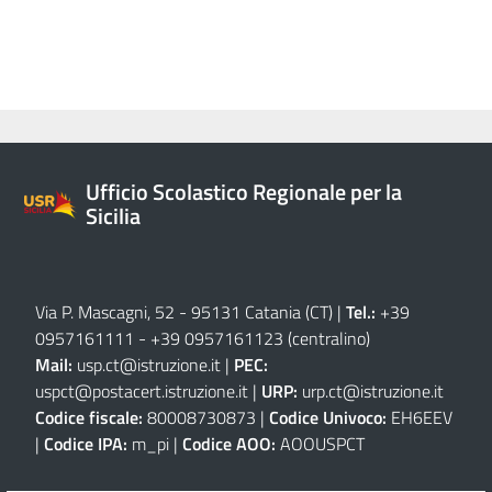
Ufficio Scolastico Regionale per la
Sicilia
Via P. Mascagni, 52 - 95131 Catania (CT)
|
Tel.:
+39
0957161111
-
+39 0957161123
(centralino)
Mail:
usp.ct@istruzione.it
|
PEC:
uspct@postacert.istruzione.it
|
URP:
urp.ct@istruzione.it
Codice fiscale:
80008730873 |
Codice Univoco:
EH6EEV
|
Codice IPA:
m_pi |
Codice AOO:
AOOUSPCT