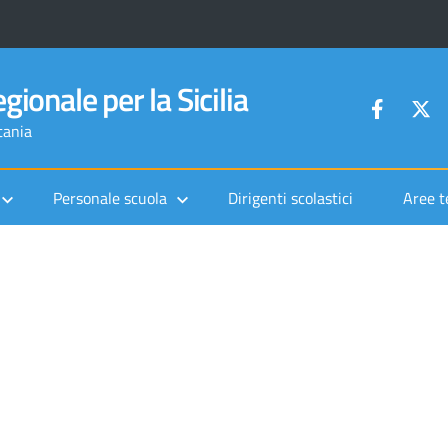
gionale per la Sicilia
tania
Personale scuola
Dirigenti scolastici
Aree t