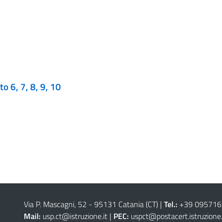
o 6, 7, 8, 9, 10
Via P. Mascagni, 52 - 95131 Catania (CT)
|
Tel.:
+39 09571
Mail:
usp.ct@istruzione.it
|
PEC:
uspct@postacert.istruzione.