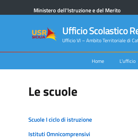
Ministero dell'Istruzione e del Merito
Ufficio Scolastico Re
Ufficio VI – Ambito Territoriale di Ca
Home
L’ufficio
Le scuole
Scuole I ciclo di istruzione
Istituti Omnicomprensivi