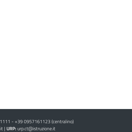
61111
-
+39 0957161123
(centralino)
it
|
URP:
urp.ct@istruzione.it