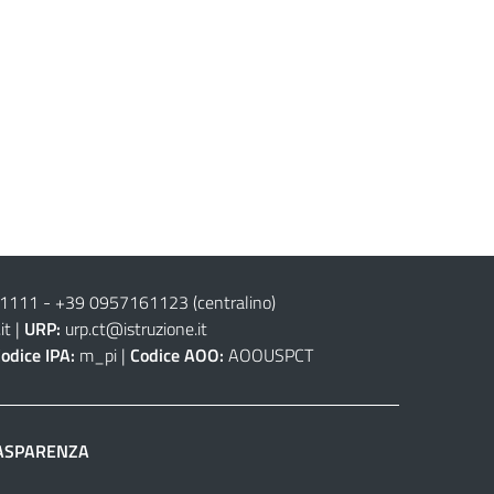
61111
-
+39 0957161123
(centralino)
it
|
URP:
urp.ct@istruzione.it
odice IPA:
m_pi |
Codice AOO:
AOOUSPCT
ASPARENZA