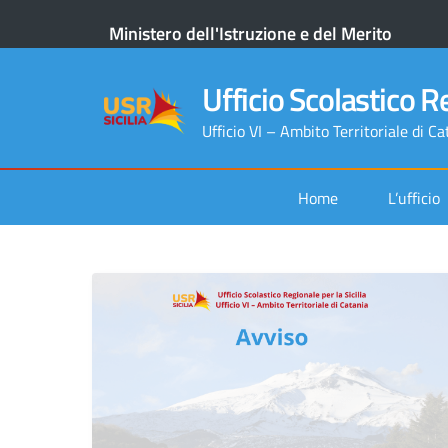
Ministero dell'Istruzione e del Merito
Ufficio Scolastico Re
Ufficio VI – Ambito Territoriale di Ca
Home
L’ufficio