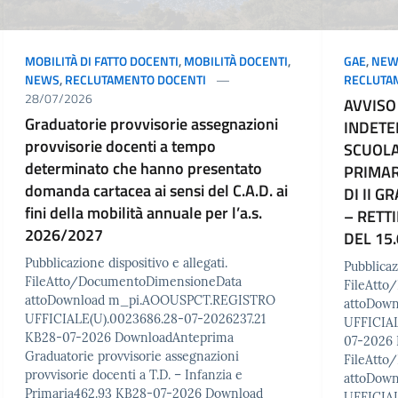
MOBILITÀ DI FATTO DOCENTI
,
MOBILITÀ DOCENTI
,
GAE
,
NEW
NEWS
,
RECLUTAMENTO DOCENTI
RECLUTA
28/07/2026
AVVISO
Graduatorie provvisorie assegnazioni
INDETE
provvisorie docenti a tempo
SCUOLA
determinato che hanno presentato
PRIMAR
domanda cartacea ai sensi del C.A.D. ai
DI II G
fini della mobilità annuale per l’a.s.
– RETTI
2026/2027
DEL 15.
Pubblicazione dispositivo e allegati.
Pubblicaz
FileAtto/DocumentoDimensioneData
FileAtt
attoDownload m_pi.AOOUSPCT.REGISTRO
attoDow
UFFICIALE(U).0023686.28-07-2026237.21
UFFICIAL
KB28-07-2026 DownloadAnteprima
07-2026
Graduatorie provvisorie assegnazioni
FileAtt
provvisorie docenti a T.D. – Infanzia e
attoDow
Primaria462.93 KB28-07-2026 Download
UFFICIAL