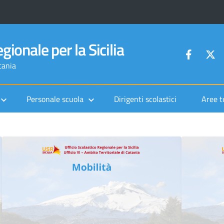
gionale per la Sicilia
tania
Personale scuola
Dirigenti scolastici
Aree t