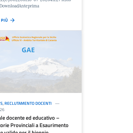
 DownloadAnteprima
I PIÙ
S
,
RECLUTAMENTO DOCENTI
26
le docente ed educativo –
orie Provinciali a Esaurimento
ve valide per il biennio