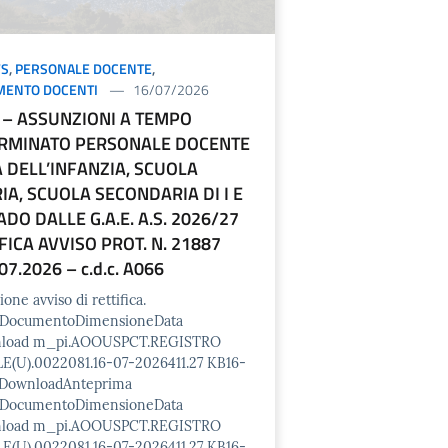
S
,
PERSONALE DOCENTE
,
MENTO DOCENTI
16/07/2026
 – ASSUNZIONI A TEMPO
RMINATO PERSONALE DOCENTE
 DELL’INFANZIA, SCUOLA
IA, SCUOLA SECONDARIA DI I E
RADO DALLE G.A.E. A.S. 2026/27
FICA AVVISO PROT. N. 21887
07.2026 – c.d.c. A066
ione avviso di rettifica.
o/DocumentoDimensioneData
nload m_pi.AOOUSPCT.REGISTRO
E(U).0022081.16-07-2026411.27 KB16-
 DownloadAnteprima
o/DocumentoDimensioneData
nload m_pi.AOOUSPCT.REGISTRO
E(U).0022081.16-07-2026411.27 KB16-