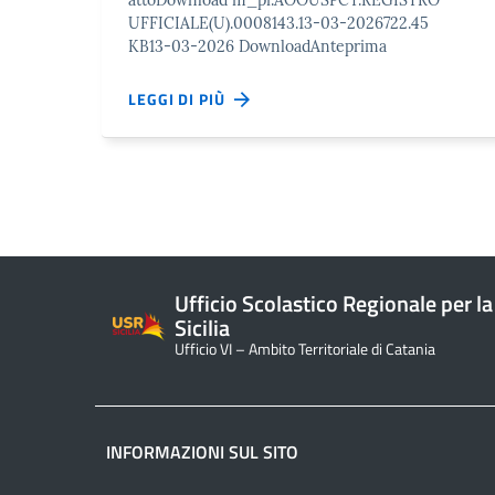
attoDownload m_pi.AOOUSPCT.REGISTRO
UFFICIALE(U).0008143.13-03-2026722.45
KB13-03-2026 DownloadAnteprima
LEGGI DI PIÙ
Ufficio Scolastico Regionale per la
Sicilia
Ufficio VI – Ambito Territoriale di Catania
INFORMAZIONI SUL SITO