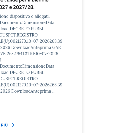
027 e 2027/28.
ione dispositivo e allegati.
o/DocumentoDimensioneData
nload DECRETO PUBBL
OUSPCT.REGISTRO
E(U).0021270.10-07-2026268.39
-2026 DownloadAnteprima GAE
VE 26-27641.31 KB10-07-2026
d
o/DocumentoDimensioneData
nload DECRETO PUBBL
OUSPCT.REGISTRO
E(U).0021270.10-07-2026268.39
-2026 DownloadAnteprima …
I PIÙ