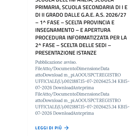
PRIMARIA, SCUOLA SECONDARIA DI I E
DI II GRADO DALLE G.A.E. A.S. 2026/27
– 1^ FASE – SCELTA PROVINCIA E
INSEGNAMENTO – E APERTURA
PROCEDURA INFORMATIZZATA PER LA
2^ FASE – SCELTA DELLE SEDI –
PRESENTAZIONE ISTANZE
Pubblicazione avviso.
FileAtto/DocumentoDimensioneData
attoDownload m_pi.AOOUSPCT.REGISTRO
UFFICIALE(U).0021887.15-07-2026425.34 KB15-
07-2026 DownloadAnteprima
FileAtto/DocumentoDimensioneData
attoDownload m_pi.AOOUSPCT.REGISTRO
UFFICIALE(U).0021887.15-07-2026425.34 KB15-
07-2026 DownloadAnteprima
LEGGI DI PIÙ