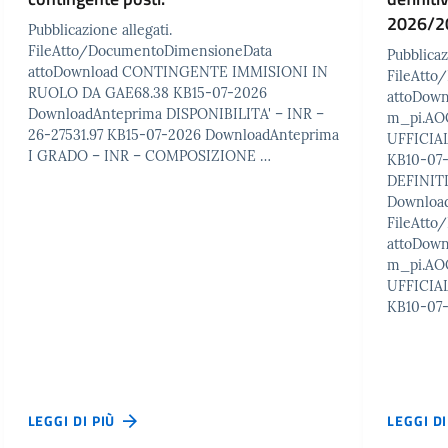
2026/2
Pubblicazione allegati.
FileAtto/DocumentoDimensioneData
Pubblicaz
attoDownload CONTINGENTE IMMISIONI IN
FileAtt
RUOLO DA GAE68.38 KB15-07-2026
attoDow
DownloadAnteprima DISPONIBILITA' – INR –
m_pi.AO
26-27531.97 KB15-07-2026 DownloadAnteprima
UFFICIAL
I GRADO – INR – COMPOSIZIONE …
KB10-07
DEFINITI
Downloa
FileAtt
attoDow
m_pi.AO
UFFICIAL
KB10-07
LEGGI DI PIÙ
LEGGI D