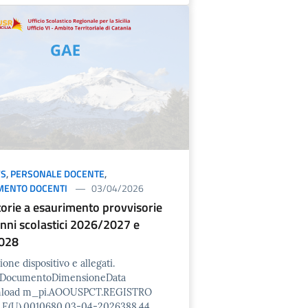
S
,
PERSONALE DOCENTE
,
MENTO DOCENTI
03/04/2026
orie a esaurimento provvisorie
anni scolastici 2026/2027 e
028
ione dispositivo e allegati.
o/DocumentoDimensioneData
nload m_pi.AOOUSPCT.REGISTRO
E(U).0010680.03-04-2026388.44