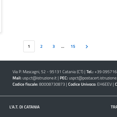
1
2
3
…
15
Via P. Mascagni, 52 - 95131 Catania (CT)
|
Tel.:
+39 09571
Mail:
usp.ct@istruzione.it
|
PEC:
uspct@postacert.istruzione.
Codice fiscale:
80008730873 |
Codice Univoco:
EH6EEV |
C
L’A.T. DI CATANIA
TR