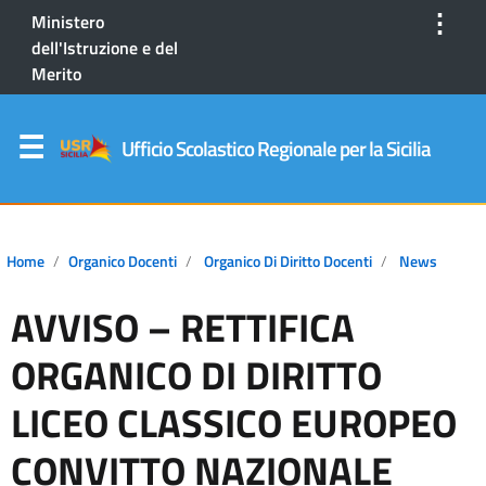
⋮
Ministero
dell'Istruzione e del
Merito
Ufficio Scolastico Regionale per la Sicilia
Home
Organico Docenti
Organico Di Diritto Docenti
News
AVVISO – RETTIFICA
ORGANICO DI DIRITTO
LICEO CLASSICO EUROPEO
CONVITTO NAZIONALE