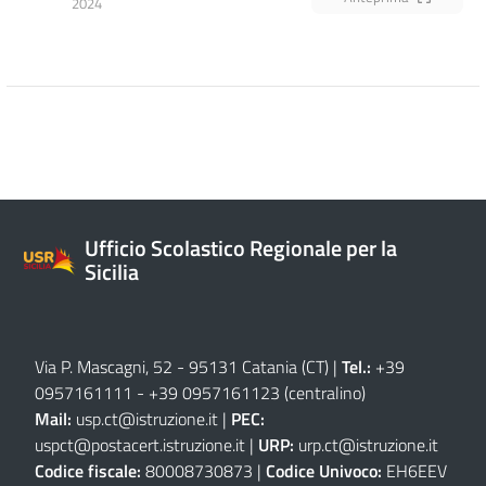
2024
Ufficio Scolastico Regionale per la
Sicilia
Via P. Mascagni, 52 - 95131 Catania (CT)
|
Tel.:
+39
0957161111
-
+39 0957161123
(centralino)
Mail:
usp.ct@istruzione.it
|
PEC:
uspct@postacert.istruzione.it
|
URP:
urp.ct@istruzione.it
Codice fiscale:
80008730873 |
Codice Univoco:
EH6EEV