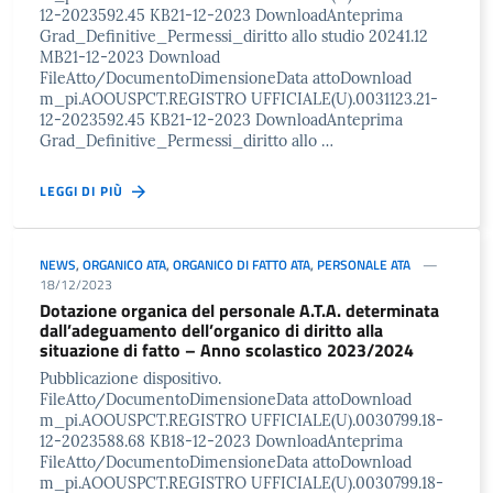
12-2023592.45 KB21-12-2023 DownloadAnteprima
Grad_Definitive_Permessi_diritto allo studio 20241.12
MB21-12-2023 Download
FileAtto/DocumentoDimensioneData attoDownload
m_pi.AOOUSPCT.REGISTRO UFFICIALE(U).0031123.21-
12-2023592.45 KB21-12-2023 DownloadAnteprima
Grad_Definitive_Permessi_diritto allo …
LEGGI DI PIÙ
NEWS
,
ORGANICO ATA
,
ORGANICO DI FATTO ATA
,
PERSONALE ATA
18/12/2023
Dotazione organica del personale A.T.A. determinata
dall’adeguamento dell’organico di diritto alla
situazione di fatto – Anno scolastico 2023/2024
Pubblicazione dispositivo.
FileAtto/DocumentoDimensioneData attoDownload
m_pi.AOOUSPCT.REGISTRO UFFICIALE(U).0030799.18-
12-2023588.68 KB18-12-2023 DownloadAnteprima
FileAtto/DocumentoDimensioneData attoDownload
m_pi.AOOUSPCT.REGISTRO UFFICIALE(U).0030799.18-