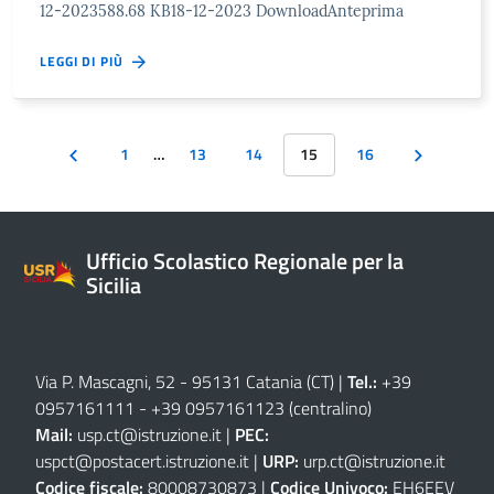
12-2023588.68 KB18-12-2023 DownloadAnteprima
LEGGI DI PIÙ
1
…
13
14
15
16
Ufficio Scolastico Regionale per la
Sicilia
Via P. Mascagni, 52 - 95131 Catania (CT)
|
Tel.:
+39
0957161111
-
+39 0957161123
(centralino)
Mail:
usp.ct@istruzione.it
|
PEC:
uspct@postacert.istruzione.it
|
URP:
urp.ct@istruzione.it
Codice fiscale:
80008730873 |
Codice Univoco:
EH6EEV