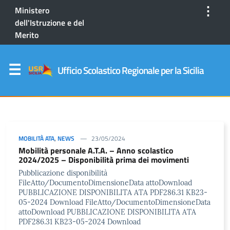
⋮
Ministero
dell'Istruzione e del
Merito
Ufficio Scolastico Regionale per la Sicilia
MOBILITÀ ATA
,
NEWS
23/05/2024
Mobilità personale A.T.A. – Anno scolastico
2024/2025 – Disponibilità prima dei movimenti
Pubblicazione disponibilità
FileAtto/DocumentoDimensioneData attoDownload
PUBBLICAZIONE DISPONIBILITA ATA PDF286.31 KB23-
05-2024 Download FileAtto/DocumentoDimensioneData
attoDownload PUBBLICAZIONE DISPONIBILITA ATA
PDF286.31 KB23-05-2024 Download