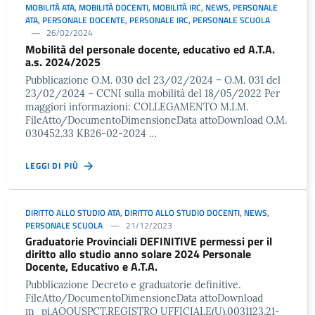
MOBILITÀ ATA
,
MOBILITÀ DOCENTI
,
MOBILITÀ IRC
,
NEWS
,
PERSONALE
ATA
,
PERSONALE DOCENTE
,
PERSONALE IRC
,
PERSONALE SCUOLA
26/02/2024
Mobilità del personale docente, educativo ed A.T.A.
a.s. 2024/2025
Pubblicazione O.M. 030 del 23/02/2024 – O.M. 031 del
23/02/2024 – CCNI sulla mobilità del 18/05/2022 Per
maggiori informazioni: COLLEGAMENTO M.I.M.
FileAtto/DocumentoDimensioneData attoDownload O.M.
030452.33 KB26-02-2024 …
LEGGI DI PIÙ
DIRITTO ALLO STUDIO ATA
,
DIRITTO ALLO STUDIO DOCENTI
,
NEWS
,
PERSONALE SCUOLA
21/12/2023
Graduatorie Provinciali DEFINITIVE permessi per il
diritto allo studio anno solare 2024 Personale
Docente, Educativo e A.T.A.
Pubblicazione Decreto e graduatorie definitive.
FileAtto/DocumentoDimensioneData attoDownload
m_pi.AOOUSPCT.REGISTRO UFFICIALE(U).0031123.21-