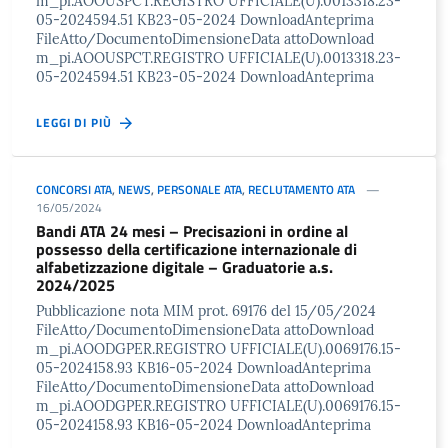
m_pi.AOOUSPCT.REGISTRO UFFICIALE(U).0013318.23-
05-2024594.51 KB23-05-2024 DownloadAnteprima
FileAtto/DocumentoDimensioneData attoDownload
m_pi.AOOUSPCT.REGISTRO UFFICIALE(U).0013318.23-
05-2024594.51 KB23-05-2024 DownloadAnteprima
LEGGI DI PIÙ
CONCORSI ATA
,
NEWS
,
PERSONALE ATA
,
RECLUTAMENTO ATA
16/05/2024
Bandi ATA 24 mesi – Precisazioni in ordine al
possesso della certificazione internazionale di
alfabetizzazione digitale – Graduatorie a.s.
2024/2025
Pubblicazione nota MIM prot. 69176 del 15/05/2024
FileAtto/DocumentoDimensioneData attoDownload
m_pi.AOODGPER.REGISTRO UFFICIALE(U).0069176.15-
05-2024158.93 KB16-05-2024 DownloadAnteprima
FileAtto/DocumentoDimensioneData attoDownload
m_pi.AOODGPER.REGISTRO UFFICIALE(U).0069176.15-
05-2024158.93 KB16-05-2024 DownloadAnteprima