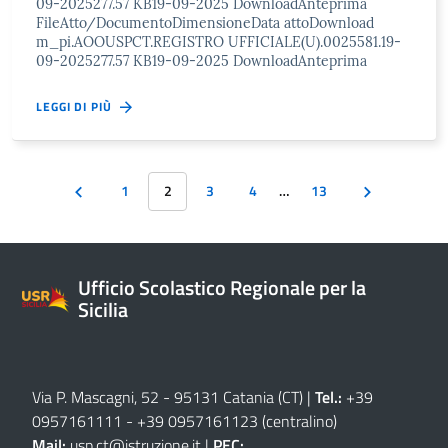
09-2025277.57 KB19-09-2025 DownloadAnteprima
FileAtto/DocumentoDimensioneData attoDownload
m_pi.AOOUSPCT.REGISTRO UFFICIALE(U).0025581.19-
09-2025277.57 KB19-09-2025 DownloadAnteprima
LEGGI DI PIÙ
1
2
3
4
…
13
Ufficio Scolastico Regionale per la
Sicilia
Via P. Mascagni, 52 - 95131 Catania (CT)
|
Tel.:
+39
0957161111
-
+39 0957161123
(centralino)
Mail:
usp.ct@istruzione.it
|
PEC: