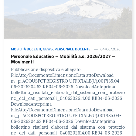
MOBILITÀ DOCENTI
,
NEWS
,
PERSONALE DOCENTE
04/06/2026
Personale Educativo – Mobilità a.s. 2026/2027 –
Movimenti
Pubblicazione dispositivo e allegato.
FileAtto/DocumentoDimensioneData attoDownload
m_pi.AOOUSPCT.REGISTRO UFFICIALE(U).0017135.04-
06-2026204.62 KB04-06-2026 DownloadAnteprima
bollettino_risultati_elaborati_dal_sistema_con_protezio
ne_dei_dati_personali_0406202614.00 KB04-06-2026
DownloadAnteprima
FileAtto/DocumentoDimensioneData attoDownload
m_pi.AOOUSPCT.REGISTRO UFFICIALE(U).0017135.04-
06-2026204.62 KB04-06-2026 DownloadAnteprima
bollettino_risultati_elaborati_dal_sistema_con_protezio
ne_dei_dati_personali_0406202614.00 KB04-06-2026