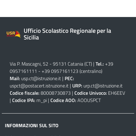
Ufficio Scolastico Regionale per la
Sicilia
Via P. Mascagni, 52 - 95131 Catania (CT)
|
Tel.:
+39
0957161111
-
+39 0957161123
(centralino)
Mail:
usp.ct@istruzione.it
|
PEC:
uspct@postacert.istruzione.it
|
URP:
urp.ct@istruzione.it
Codice fiscale:
80008730873 |
Codice Univoco:
EH6EEV
|
Codice IPA:
m_pi |
Codice AOO:
AOOUSPCT
INFORMAZIONI SUL SITO