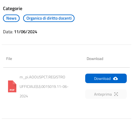
Categorie
News
Organico di diritto docenti
Data:
11/06/2024
File
Download
m_pi.AOOUSPCT.REGISTRO 
Download
UFFICIALE(U).0015019.11-06-
Anteprima
2024