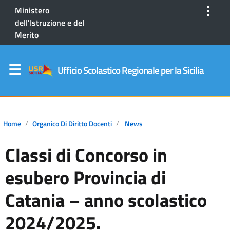
⋮
Ministero
dell'Istruzione e del
Merito
Ufficio Scolastico Regionale per la Sicilia
Home
Organico Di Diritto Docenti
News
Classi di Concorso in
esubero Provincia di
Catania – anno scolastico
2024/2025.