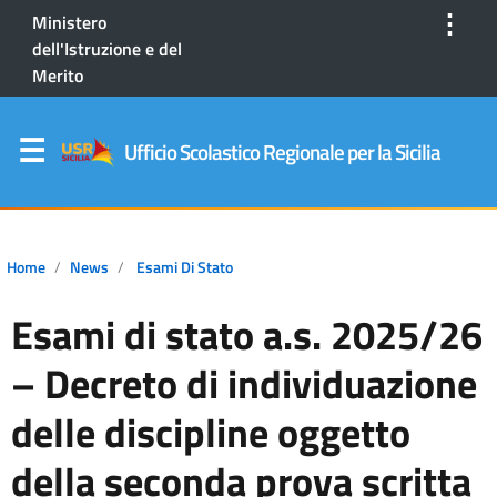
⋮
Ministero
dell'Istruzione e del
Merito
Ufficio Scolastico Regionale per la Sicilia
Home
News
Esami Di Stato
Esami di stato a.s. 2025/26
– Decreto di individuazione
delle discipline oggetto
della seconda prova scritta