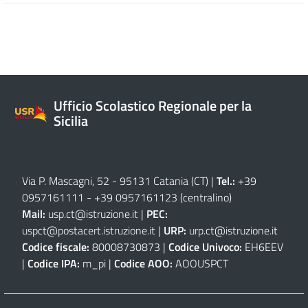
Ufficio Scolastico Regionale per la
Sicilia
Via P. Mascagni, 52 - 95131 Catania (CT)
|
Tel.:
+39
0957161111
-
+39 0957161123
(centralino)
Mail:
usp.ct@istruzione.it
|
PEC:
uspct@postacert.istruzione.it
|
URP:
urp.ct@istruzione.it
Codice fiscale:
80008730873 |
Codice Univoco:
EH6EEV
|
Codice IPA:
m_pi |
Codice AOO:
AOOUSPCT