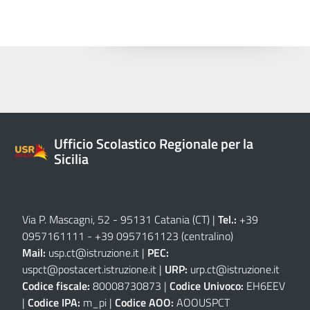
Ufficio Scolastico Regionale per la
Sicilia
Via P. Mascagni, 52 - 95131 Catania (CT)
|
Tel.:
+39
0957161111
-
+39 0957161123
(centralino)
Mail:
usp.ct@istruzione.it
|
PEC:
uspct@postacert.istruzione.it
|
URP:
urp.ct@istruzione.it
Codice fiscale:
80008730873 |
Codice Univoco:
EH6EEV
|
Codice IPA:
m_pi |
Codice AOO:
AOOUSPCT