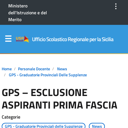
⋮
Ministero
dell'Istruzione e del
Merito
Ufficio Scolastico Regionale per la Sicilia
Home
Personale Docente
News
GPS - Graduatorie Provinciali Delle Supplenze
GPS – ESCLUSIONE
ASPIRANTI PRIMA FASCIA
Categorie
GPS - Graduatorie Provinciali delle Supplenze
News