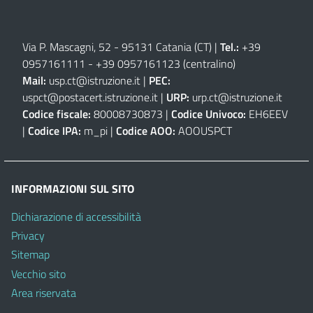
Via P. Mascagni, 52 - 95131 Catania (CT)
|
Tel.:
+39
0957161111
-
+39 0957161123
(centralino)
Mail:
usp.ct@istruzione.it
|
PEC:
uspct@postacert.istruzione.it
|
URP:
urp.ct@istruzione.it
Codice fiscale:
80008730873 |
Codice Univoco:
EH6EEV
|
Codice IPA:
m_pi |
Codice AOO:
AOOUSPCT
INFORMAZIONI SUL SITO
Dichiarazione di accessibilità
Privacy
Sitemap
Vecchio sito
Area riservata