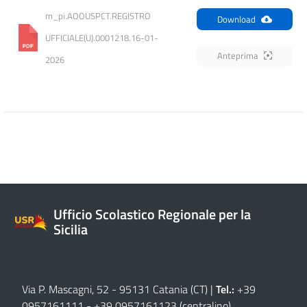
m_pi.AOOUSPCT.REGISTRO 
Download
UFFICIALE(U).0001218.16-01-
Anteprima
2026
Ufficio Scolastico Regionale per la
Sicilia
Via P. Mascagni, 52 - 95131 Catania (CT)
|
Tel.:
+39
0957161111
-
+39 0957161123
(centralino)