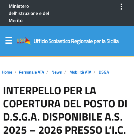
⋮
Ministero
dell'Istruzione e del
Merito
Ufficio Scolastico Regionale per la Sicilia
Home
Personale ATA
News
Mobilità ATA
DSGA
INTERPELLO PER LA
COPERTURA DEL POSTO DI
D.S.G.A. DISPONIBILE A.S.
2025 – 2026 PRESSO L’I.C.