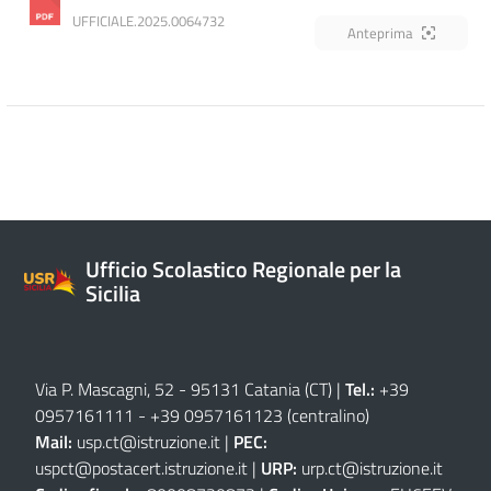
UFFICIALE.2025.0064732
Anteprima
Ufficio Scolastico Regionale per la
Sicilia
Via P. Mascagni, 52 - 95131 Catania (CT)
|
Tel.:
+39
0957161111
-
+39 0957161123
(centralino)
Mail:
usp.ct@istruzione.it
|
PEC:
uspct@postacert.istruzione.it
|
URP:
urp.ct@istruzione.it