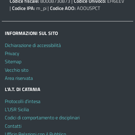
Codice fiscale:
80008730873 |
Codice Univoco:
EH6EEV
|
Codice IPA:
m_pi |
Codice AOO:
AOOUSPCT
INFORMAZIONI SUL SITO
Dichiarazione di accessibilità
Privacy
Sitemap
Vecchio sito
Area riservata
L’A.T. DI CATANIA
Protocolli d’intesa
L’USR Sicilia
Codici di comportamento e disciplinari
Contatti
Ufficio Relazioni con il Pubblico