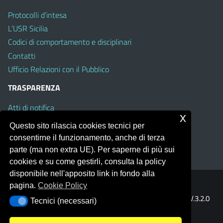
Protocolli d’intesa
L’USR Sicilia
Codici di comportamento e disciplinari
Contatti
Ufficio Relazioni con il Pubblico
TRASPARENZA
Atti di notifica
x
Albo on line
Questo sito rilascia cookies tecnici per
Amministrazione Trasparente
consentirne il funzionamento, anche di terza
Obiettivi di Accessibilità
parte (ma non extra UE). Per saperne di più sui
cookies e su come gestirli, consulta la policy
disponibile nell'apposito link in fondo alla
pagina.
Cookie Policy
Portale realizzato con la piattaforma
Argo Web 4.0
Template Italia configurato sul tema accessibile
EduTheme
V.3.2.0
Tecnici (necessari)
Tecnici (necessari)
(Mizar)