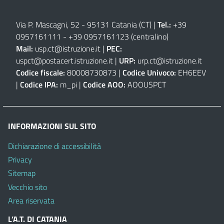
Via P. Mascagni, 52 - 95131 Catania (CT)
|
Tel.:
+39
0957161111
-
+39 0957161123
(centralino)
Mail:
usp.ct@istruzione.it
|
PEC:
uspct@postacert.istruzione.it
|
URP:
urp.ct@istruzione.it
Codice fiscale:
80008730873 |
Codice Univoco:
EH6EEV
|
Codice IPA:
m_pi |
Codice AOO:
AOOUSPCT
INFORMAZIONI SUL SITO
Dichiarazione di accessibilità
Privacy
Sitemap
Vecchio sito
Area riservata
L’A.T. DI CATANIA