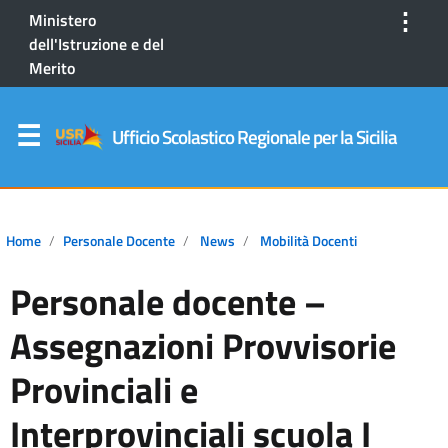
⋮
Ministero
dell'Istruzione e del
Merito
Ufficio Scolastico Regionale per la Sicilia
Home
Personale Docente
News
Mobilità Docenti
Personale docente –
Assegnazioni Provvisorie
Provinciali e
Interprovinciali scuola I