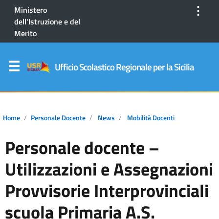
⋮
Ministero
dell'Istruzione e del
Merito
Ufficio Scolastico Regionale per la Sicilia
Home
Personale Docente
News
Mobilità Docenti
Personale docente –
Utilizzazioni e Assegnazioni
Provvisorie Interprovinciali
scuola Primaria A.S.