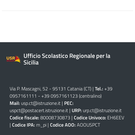
Ufficio Scolastico Regionale per la
Sicilia
Via P. Mascagni, 52 - 95131 Catania (CT)
|
Tel.:
+39
0957161111
-
+39 0957161123
(centralino)
Mail:
usp.ct@istruzione.it
|
PEC:
uspct@postacert.istruzione.it
|
URP:
urp.ct@istruzione.it
Codice fiscale:
80008730873 |
Codice Univoco:
EH6EEV
|
Codice IPA:
m_pi |
Codice AOO:
AOOUSPCT