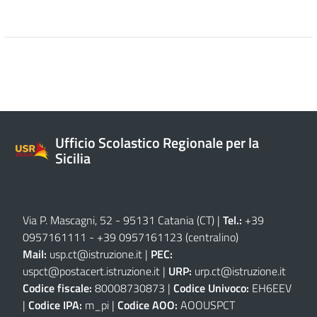
Ufficio Scolastico Regionale per la
Sicilia
Via P. Mascagni, 52 - 95131 Catania (CT)
|
Tel.:
+39
0957161111
-
+39 0957161123
(centralino)
Mail:
usp.ct@istruzione.it
|
PEC:
uspct@postacert.istruzione.it
|
URP:
urp.ct@istruzione.it
Codice fiscale:
80008730873 |
Codice Univoco:
EH6EEV
|
Codice IPA:
m_pi |
Codice AOO:
AOOUSPCT