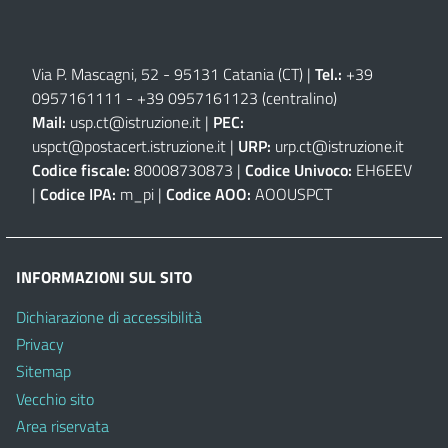
Via P. Mascagni, 52 - 95131 Catania (CT)
|
Tel.:
+39
0957161111
-
+39 0957161123
(centralino)
Mail:
usp.ct@istruzione.it
|
PEC:
uspct@postacert.istruzione.it
|
URP:
urp.ct@istruzione.it
Codice fiscale:
80008730873 |
Codice Univoco:
EH6EEV
|
Codice IPA:
m_pi |
Codice AOO:
AOOUSPCT
INFORMAZIONI SUL SITO
Dichiarazione di accessibilità
Privacy
Sitemap
Vecchio sito
Area riservata