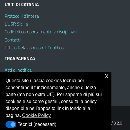
L’A.T. DI CATANIA
Protocolli d’intesa
L’USR Sicilia
Codici di comportamento e disciplinari
Contatti
Ufficio Relazioni con il Pubblico
TRASPARENZA
Atti di notifica
x
Albo on line
Questo sito rilascia cookies tecnici per
Amministrazione Trasparente
consentirne il funzionamento, anche di terza
Obiettivi di Accessibilità
parte (ma non extra UE). Per saperne di più sui
cookies e su come gestirli, consulta la policy
disponibile nell'apposito link in fondo alla
pagina.
Cookie Policy
Portale realizzato con la piattaforma
Argo Web 4.0
Template Italia configurato sul tema accessibile
EduTheme
V.3.2.0
Tecnici (necessari)
Tecnici (necessari)
(Mizar)