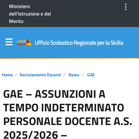
⋮
Ministero
dell'Istruzione e del
Merito
Ufficio Scolastico Regionale per la Sicilia
Home
Reclutamento Docenti
News
GAE
GAE – ASSUNZIONI A
TEMPO INDETERMINATO
PERSONALE DOCENTE A.S.
2025/2026 –