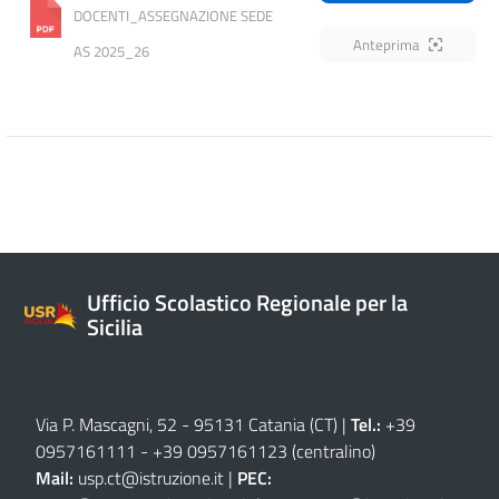
DOCENTI_ASSEGNAZIONE SEDE 
Anteprima
AS 2025_26
Ufficio Scolastico Regionale per la
Sicilia
Via P. Mascagni, 52 - 95131 Catania (CT)
|
Tel.:
+39
0957161111
-
+39 0957161123
(centralino)
Mail:
usp.ct@istruzione.it
|
PEC: