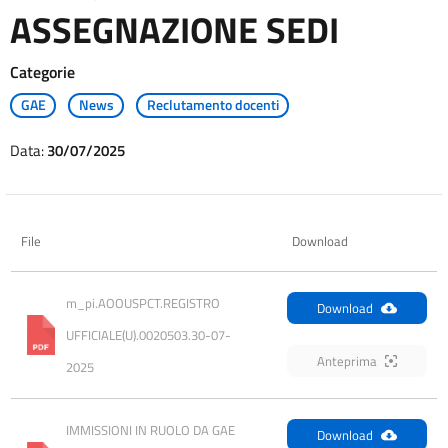
ASSEGNAZIONE SEDI
Categorie
GAE
News
Reclutamento docenti
Data:
30/07/2025
File
Download
m_pi.AOOUSPCT.REGISTRO 
Download
UFFICIALE(U).0020503.30-07-
Anteprima
2025
IMMISSIONI IN RUOLO DA GAE 
Download