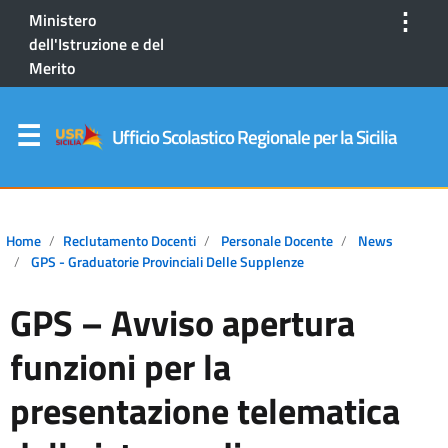
⋮
Ministero
dell'Istruzione e del
Merito
Ufficio Scolastico Regionale per la Sicilia
Home
Reclutamento Docenti
Personale Docente
News
GPS - Graduatorie Provinciali Delle Supplenze
GPS – Avviso apertura
funzioni per la
presentazione telematica