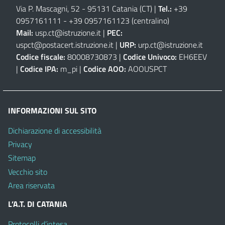
Via P. Mascagni, 52 - 95131 Catania (CT)
|
Tel.:
+39
0957161111
-
+39 0957161123
(centralino)
Mail:
usp.ct@istruzione.it
|
PEC:
uspct@postacert.istruzione.it
|
URP:
urp.ct@istruzione.it
Codice fiscale:
80008730873 |
Codice Univoco:
EH6EEV
|
Codice IPA:
m_pi |
Codice AOO:
AOOUSPCT
INFORMAZIONI SUL SITO
Dichiarazione di accessibilità
Privacy
Sitemap
Vecchio sito
Area riservata
L’A.T. DI CATANIA
Protocolli d’intesa