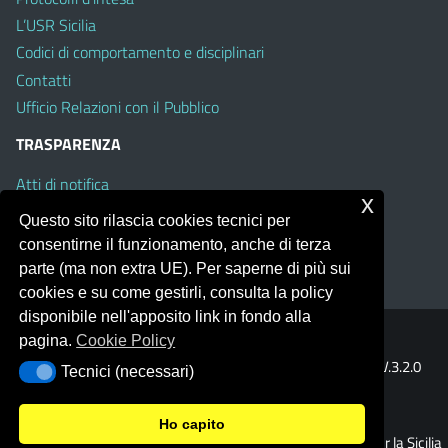
L’USR Sicilia
Codici di comportamento e disciplinari
Contatti
Ufficio Relazioni con il Pubblico
TRASPARENZA
Atti di notifica
x
Albo on line
Questo sito rilascia cookies tecnici per
Amministrazione Trasparente
consentirne il funzionamento, anche di terza
Obiettivi di Accessibilità
parte (ma non extra UE). Per saperne di più sui
cookies e su come gestirli, consulta la policy
disponibile nell'apposito link in fondo alla
pagina.
Cookie Policy
Portale realizzato con la piattaforma
Argo Web 4.0
Template Italia configurato sul tema accessibile
EduTheme
V.3.2.0
Tecnici (necessari)
Tecnici (necessari)
(Mizar)
Ho capito
© 2026 Ufficio Scolastico Regionale per la Sicilia