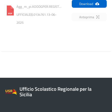
Download
Agg_m_pi.AOODGPER.REGISTRO 
UFFICIALE(I).0134761.13-06-
Anteprima
2025
Ufficio Scolastico Regionale per la
Sicilia