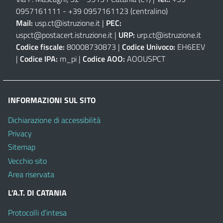
0957161111
-
+39 0957161123
(centralino)
Mail:
usp.ct@istruzione.it
|
PEC:
uspct@postacert.istruzione.it
|
URP:
urp.ct@istruzione.it
Codice fiscale:
80008730873 |
Codice Univoco:
EH6EEV
|
Codice IPA:
m_pi |
Codice AOO:
AOOUSPCT
INFORMAZIONI SUL SITO
Dichiarazione di accessibilità
Privacy
Sitemap
Vecchio sito
Area riservata
L’A.T. DI CATANIA
Protocolli d’intesa