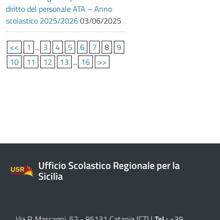
diritto del personale ATA – Anno
scolastico 2025/2026
03/06/2025
<<
1
...
3
4
5
6
7
8
9
10
11
12
13
...
16
>>
Ufficio Scolastico Regionale per la
Sicilia
Via P. Mascagni, 52 - 95131 Catania (CT)
|
Tel.:
+39