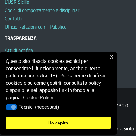
L’USR Sicilia
Codici di comportamento e disciplinari
Contatti
Ufficio Relazioni con il Pubblico
TRASPARENZA
Atti di notifica
x
Albo on line
Questo sito rilascia cookies tecnici per
Amministrazione Trasparente
consentirne il funzionamento, anche di terza
Obiettivi di Accessibilità
parte (ma non extra UE). Per saperne di più sui
cookies e su come gestirli, consulta la policy
disponibile nell'apposito link in fondo alla
pagina.
Cookie Policy
Portale realizzato con la piattaforma
Argo Web 4.0
Template Italia configurato sul tema accessibile
EduTheme
V.3.2.0
Tecnici (necessari)
Tecnici (necessari)
(Mizar)
Ho capito
© 2026 Ufficio Scolastico Regionale per la Sicilia