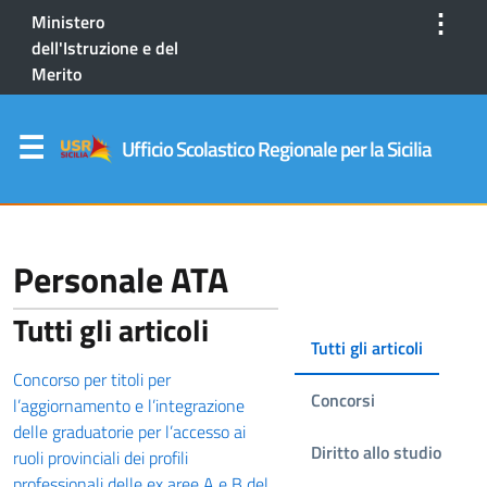
⋮
Ministero
dell'Istruzione e del
Merito
Ufficio Scolastico Regionale per la Sicilia
Personale ATA
Tutti gli articoli
Tutti gli articoli
Concorso per titoli per
Concorsi
l’aggiornamento e l’integrazione
delle graduatorie per l’accesso ai
Diritto allo studio
ruoli provinciali dei profili
professionali delle ex aree A e B del