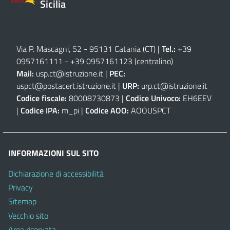
Sicilia
Via P. Mascagni, 52 - 95131 Catania (CT)
|
Tel.:
+39
0957161111
-
+39 0957161123
(centralino)
Mail:
usp.ct@istruzione.it
|
PEC:
uspct@postacert.istruzione.it
|
URP:
urp.ct@istruzione.it
Codice fiscale:
80008730873 |
Codice Univoco:
EH6EEV
|
Codice IPA:
m_pi |
Codice AOO:
AOOUSPCT
INFORMAZIONI SUL SITO
Dichiarazione di accessibilità
Privacy
Sitemap
Vecchio sito
Area riservata