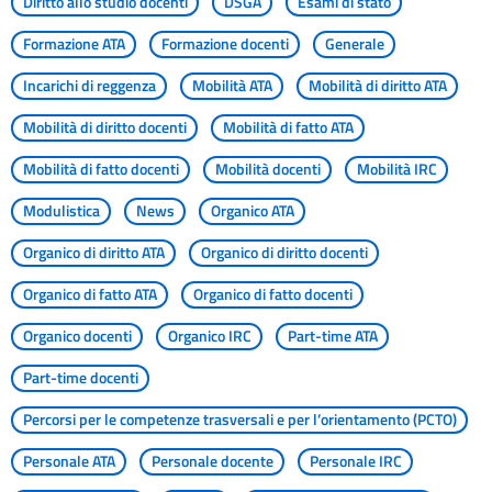
Diritto allo studio docenti
DSGA
Esami di stato
Formazione ATA
Formazione docenti
Generale
Incarichi di reggenza
Mobilità ATA
Mobilità di diritto ATA
Mobilità di diritto docenti
Mobilità di fatto ATA
Mobilità di fatto docenti
Mobilità docenti
Mobilità IRC
Modulistica
News
Organico ATA
Organico di diritto ATA
Organico di diritto docenti
Organico di fatto ATA
Organico di fatto docenti
Organico docenti
Organico IRC
Part-time ATA
Part-time docenti
Percorsi per le competenze trasversali e per l’orientamento (PCTO)
Personale ATA
Personale docente
Personale IRC