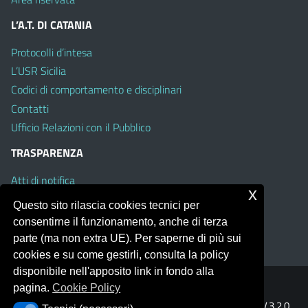
L’A.T. DI CATANIA
Protocolli d’intesa
L’USR Sicilia
Codici di comportamento e disciplinari
Contatti
Ufficio Relazioni con il Pubblico
TRASPARENZA
Atti di notifica
x
Albo on line
Questo sito rilascia cookies tecnici per
Amministrazione Trasparente
consentirne il funzionamento, anche di terza
Obiettivi di Accessibilità
parte (ma non extra UE). Per saperne di più sui
cookies e su come gestirli, consulta la policy
disponibile nell'apposito link in fondo alla
pagina.
Cookie Policy
Portale realizzato con la piattaforma
Argo Web 4.0
Template Italia configurato sul tema accessibile
EduTheme
V.3.2.0