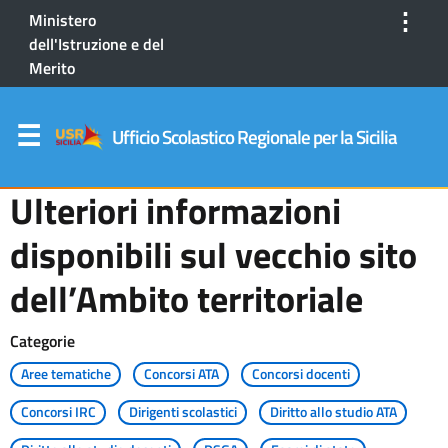
⋮
Ministero
dell'Istruzione e del
Merito
Ufficio Scolastico Regionale per la Sicilia
Ulteriori informazioni
disponibili sul vecchio sito
dell’Ambito territoriale
Categorie
Aree tematiche
Concorsi ATA
Concorsi docenti
Concorsi IRC
Dirigenti scolastici
Diritto allo studio ATA