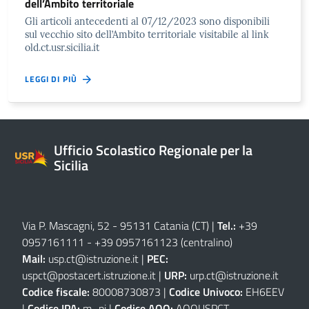
dell’Ambito territoriale
Gli articoli antecedenti al 07/12/2023 sono disponibili
sul vecchio sito dell’Ambito territoriale visitabile al link
old.ct.usr.sicilia.it
LEGGI DI PIÙ
Ufficio Scolastico Regionale per la
Sicilia
Via P. Mascagni, 52 - 95131 Catania (CT)
|
Tel.:
+39
0957161111
-
+39 0957161123
(centralino)
Mail:
usp.ct@istruzione.it
|
PEC:
uspct@postacert.istruzione.it
|
URP:
urp.ct@istruzione.it
Codice fiscale:
80008730873 |
Codice Univoco:
EH6EEV
|
Codice IPA:
m_pi |
Codice AOO:
AOOUSPCT