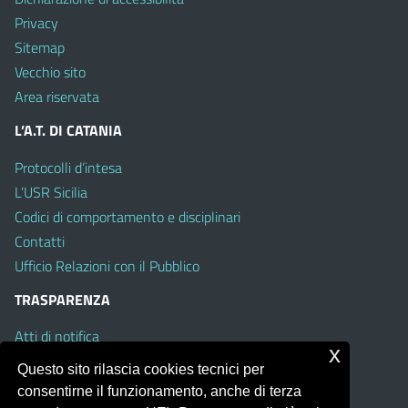
Privacy
Sitemap
Vecchio sito
Area riservata
L’A.T. DI CATANIA
Protocolli d’intesa
L’USR Sicilia
Codici di comportamento e disciplinari
Contatti
Ufficio Relazioni con il Pubblico
TRASPARENZA
Atti di notifica
x
Albo on line
Questo sito rilascia cookies tecnici per
Amministrazione Trasparente
consentirne il funzionamento, anche di terza