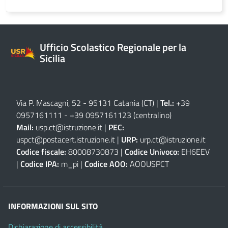
Ufficio Scolastico Regionale per la
Sicilia
Via P. Mascagni, 52 - 95131 Catania (CT)
|
Tel.:
+39
0957161111
-
+39 0957161123
(centralino)
Mail:
usp.ct@istruzione.it
|
PEC:
uspct@postacert.istruzione.it
|
URP:
urp.ct@istruzione.it
Codice fiscale:
80008730873 |
Codice Univoco:
EH6EEV
|
Codice IPA:
m_pi |
Codice AOO:
AOOUSPCT
INFORMAZIONI SUL SITO
Dichiarazione di accessibilità