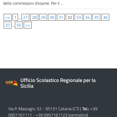
delle commissioni d’esame. Per il ...
<<
1
...
27
28
29
30
31
32
33
34
35
36
37
...
55
>>
Ufficio Scolastico Regionale per la
Sicilia
Via P. Mascagni, 52 - 95131 Catania (CT)
|
Tel.:
+39
0957161111
-
+39 0957161123
(centralino)