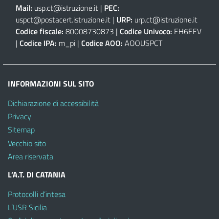
Mail:
usp.ct@istruzione.it
|
PEC:
uspct@postacert.istruzione.it
|
URP:
urp.ct@istruzione.it
Codice fiscale:
80008730873 |
Codice Univoco:
EH6EEV
|
Codice IPA:
m_pi |
Codice AOO:
AOOUSPCT
INFORMAZIONI SUL SITO
Dichiarazione di accessibilità
Privacy
Sitemap
Vecchio sito
Area riservata
L’A.T. DI CATANIA
Protocolli d’intesa
L’USR Sicilia