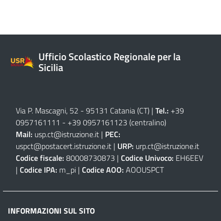
Ufficio Scolastico Regionale per la
Sicilia
Via P. Mascagni, 52 - 95131 Catania (CT)
|
Tel.:
+39
0957161111
-
+39 0957161123
(centralino)
Mail:
usp.ct@istruzione.it
|
PEC:
uspct@postacert.istruzione.it
|
URP:
urp.ct@istruzione.it
Codice fiscale:
80008730873 |
Codice Univoco:
EH6EEV
|
Codice IPA:
m_pi |
Codice AOO:
AOOUSPCT
INFORMAZIONI SUL SITO