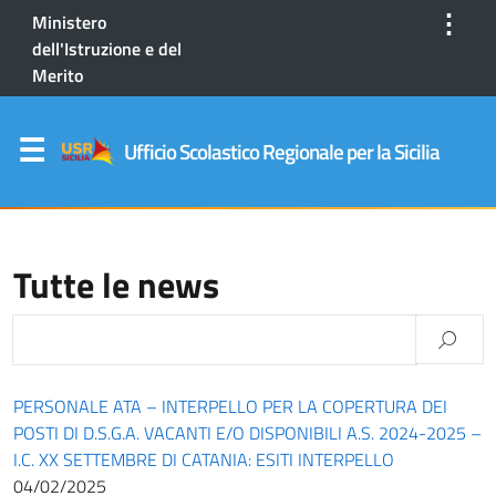
⋮
Ministero
dell'Istruzione e del
Merito
Ufficio Scolastico Regionale per la Sicilia
Tutte le news
PERSONALE ATA – INTERPELLO PER LA COPERTURA DEI
POSTI DI D.S.G.A. VACANTI E/O DISPONIBILI A.S. 2024-2025 –
I.C. XX SETTEMBRE DI CATANIA: ESITI INTERPELLO
04/02/2025